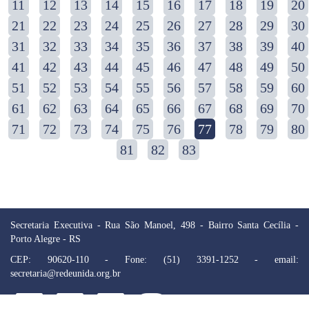
11
12
13
14
15
16
17
18
19
20
21
22
23
24
25
26
27
28
29
30
31
32
33
34
35
36
37
38
39
40
41
42
43
44
45
46
47
48
49
50
51
52
53
54
55
56
57
58
59
60
61
62
63
64
65
66
67
68
69
70
71
72
73
74
75
76
77
78
79
80
81
82
83
Secretaria Executiva - Rua São Manoel, 498 - Bairro Santa Cecília -
Porto Alegre - RS
CEP: 90620-110 - Fone: (51) 3391-1252 - email:
secretaria@redeunida.org.br