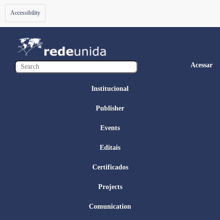
Toggle
Accessibility
navigation
Acessar
Institucional
Publisher
Events
Editais
Certificados
Projects
Comunication