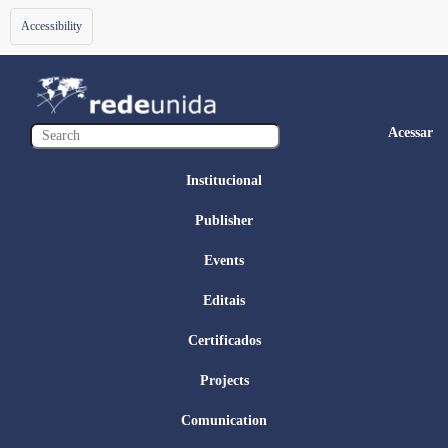
Toggle
Accessibility
navigation
Acessar
Institucional
Publisher
Events
Editais
Certificados
Projects
Comunication