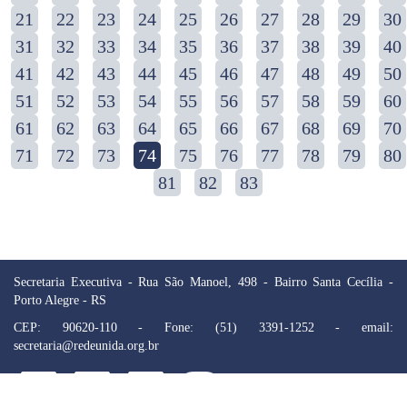
21
22
23
24
25
26
27
28
29
30
31
32
33
34
35
36
37
38
39
40
41
42
43
44
45
46
47
48
49
50
51
52
53
54
55
56
57
58
59
60
61
62
63
64
65
66
67
68
69
70
71
72
73
74
75
76
77
78
79
80
81
82
83
Secretaria Executiva - Rua São Manoel, 498 - Bairro Santa Cecília -
Porto Alegre - RS
CEP: 90620-110 - Fone: (51) 3391-1252 - email:
secretaria@redeunida.org.br