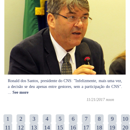
Ronald dos Santos, presidente do CNS: ”Infelizmente, mais uma vez,
a decisão se deu apenas entre gestores, sem a participação do CNS”.
...
See more
11/21/2017 noon
1
2
3
4
5
6
7
8
9
10
11
12
13
14
15
16
17
18
19
20