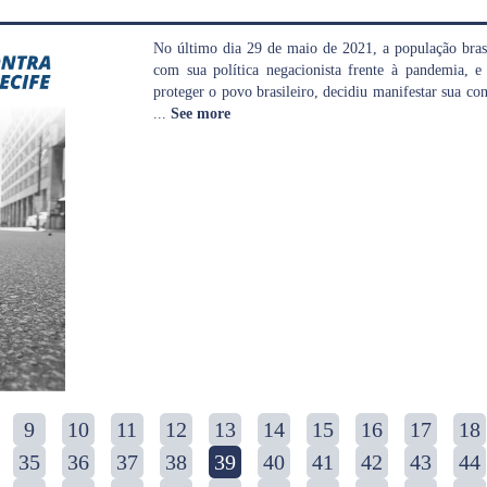
No último dia 29 de maio de 2021, a população brasi
com sua política negacionista frente à pandemia, 
proteger o povo brasileiro, decidiu manifestar sua con
...
See more
9
10
11
12
13
14
15
16
17
18
35
36
37
38
39
40
41
42
43
44