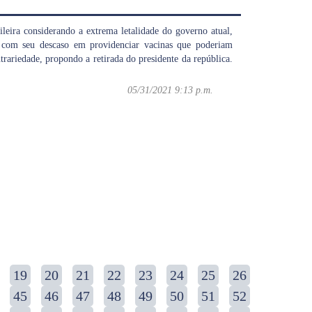
leira considerando a extrema letalidade do governo atual,
e com seu descaso em providenciar vacinas que poderiam
trariedade, propondo a retirada do presidente da república.
05/31/2021 9:13 p.m.
19
20
21
22
23
24
25
26
45
46
47
48
49
50
51
52