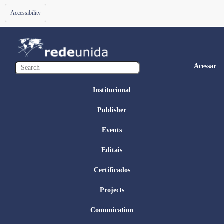
Toggle
Accessibility
navigation
Acessar
Institucional
Publisher
Events
Editais
Certificados
Projects
Comunication