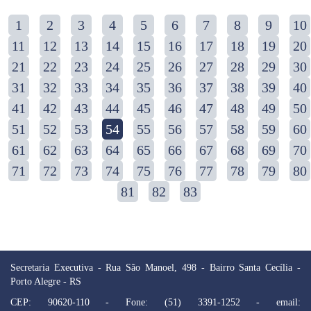
1
2
3
4
5
6
7
8
9
10
11
12
13
14
15
16
17
18
19
20
21
22
23
24
25
26
27
28
29
30
31
32
33
34
35
36
37
38
39
40
41
42
43
44
45
46
47
48
49
50
51
52
53
54
55
56
57
58
59
60
61
62
63
64
65
66
67
68
69
70
71
72
73
74
75
76
77
78
79
80
81
82
83
Secretaria Executiva - Rua São Manoel, 498 - Bairro Santa Cecília -
Porto Alegre - RS
CEP: 90620-110 - Fone: (51) 3391-1252 - email: