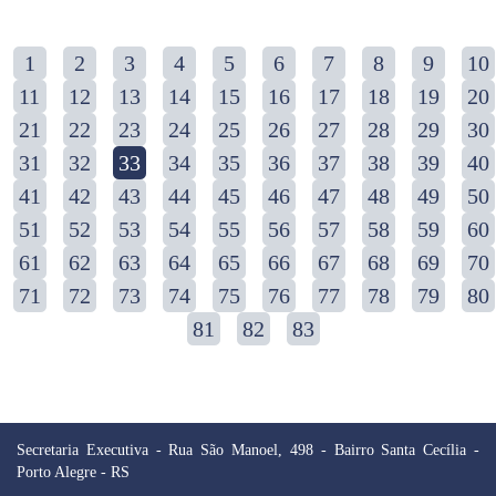
1
2
3
4
5
6
7
8
9
10
11
12
13
14
15
16
17
18
19
20
21
22
23
24
25
26
27
28
29
30
31
32
33
34
35
36
37
38
39
40
41
42
43
44
45
46
47
48
49
50
51
52
53
54
55
56
57
58
59
60
61
62
63
64
65
66
67
68
69
70
71
72
73
74
75
76
77
78
79
80
81
82
83
Secretaria Executiva - Rua São Manoel, 498 - Bairro Santa Cecília -
Porto Alegre - RS