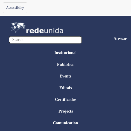
Toggle
Accessibility
navigation
Acessar
Institucional
Publisher
Events
Editais
Certificados
Projects
Comunication