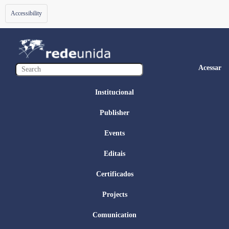
Toggle
Accessibility
navigation
Acessar
Institucional
Publisher
Events
Editais
Certificados
Projects
Comunication