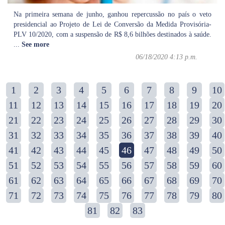
Na primeira semana de junho, ganhou repercussão no país o veto
presidencial ao Projeto de Lei de Conversão da Medida Provisória-
PLV 10/2020, com a suspensão de R$ 8,6 bilhões destinados à saúde.
...
See more
06/18/2020 4:13 p.m.
1
2
3
4
5
6
7
8
9
10
11
12
13
14
15
16
17
18
19
20
21
22
23
24
25
26
27
28
29
30
31
32
33
34
35
36
37
38
39
40
41
42
43
44
45
46
47
48
49
50
51
52
53
54
55
56
57
58
59
60
61
62
63
64
65
66
67
68
69
70
71
72
73
74
75
76
77
78
79
80
81
82
83