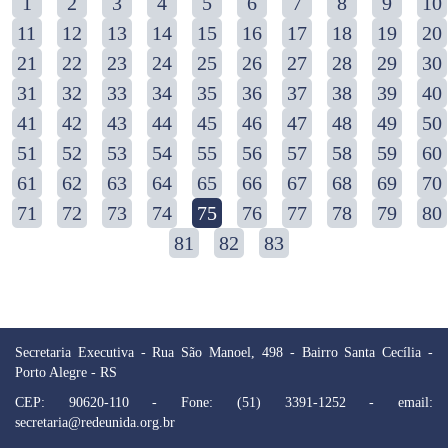
1
2
3
4
5
6
7
8
9
10
11
12
13
14
15
16
17
18
19
20
21
22
23
24
25
26
27
28
29
30
31
32
33
34
35
36
37
38
39
40
41
42
43
44
45
46
47
48
49
50
51
52
53
54
55
56
57
58
59
60
61
62
63
64
65
66
67
68
69
70
71
72
73
74
75
76
77
78
79
80
81
82
83
Secretaria Executiva - Rua São Manoel, 498 - Bairro Santa Cecília -
Porto Alegre - RS
CEP: 90620-110 - Fone: (51) 3391-1252 - email:
secretaria@redeunida.org.br