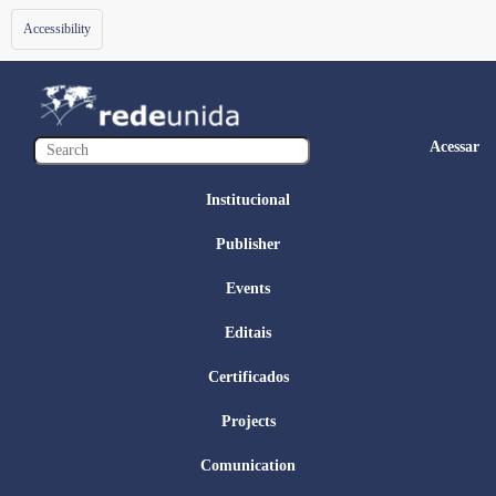
Toggle
Accessibility
navigation
Acessar
Institucional
Publisher
Events
Editais
Certificados
Projects
Comunication