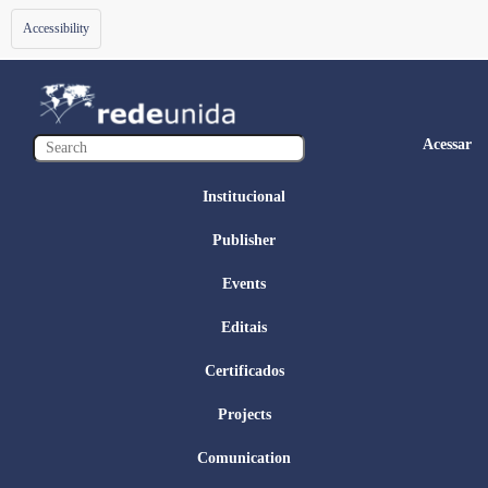
Toggle
Accessibility
navigation
Acessar
Institucional
Publisher
Events
Editais
Certificados
Projects
Comunication