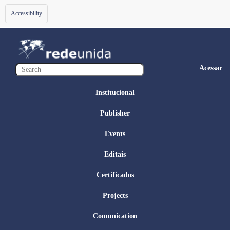
Toggle
Accessibility
navigation
Acessar
Institucional
Publisher
Events
Editais
Certificados
Projects
Comunication