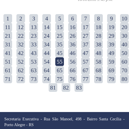
1
2
3
4
5
6
7
8
9
10
11
12
13
14
15
16
17
18
19
20
21
22
23
24
25
26
27
28
29
30
31
32
33
34
35
36
37
38
39
40
41
42
43
44
45
46
47
48
49
50
51
52
53
54
55
56
57
58
59
60
61
62
63
64
65
66
67
68
69
70
71
72
73
74
75
76
77
78
79
80
81
82
83
Secretaria Executiva - Rua São Manoel, 498 - Bairro Santa Cecília -
Porto Alegre - RS