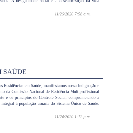
zadas. A desigualdade social e a desvalorização da vida
11/26/2020 7:58 a.m.
M SAÚDE
 Residências em Saúde, manifestamos nossa indignação e
to da Comissão Nacional de Residência Multiprofissional
te e os princípios do Controle Social, comprometendo a
 integral à população usuária do Sistema Único de Saúde.
11/24/2020 1:12 p.m.