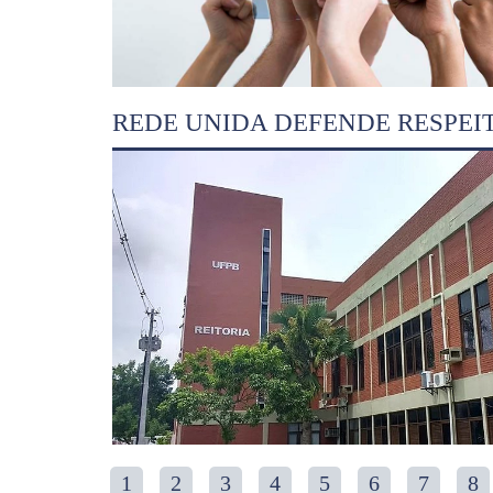
REDE UNIDA DEFENDE RESPEI
1
2
3
4
5
6
7
8