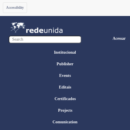
Toggle
Accessibility
navigation
Acessar
Institucional
Publisher
Events
Editais
Certificados
Projects
Comunication