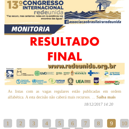
As listas com as vagas regulares estão publicadas em ordem
alfabética. A esta decisão não caberá mais recursos.
...
Saiba mais
18/12/2017 14:20
1
2
3
4
5
6
7
8
9
10