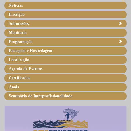
Notícias
Inscrição
Submissões
Monitoria
Programação
Passagem e Hospedagem
Localização
Agenda de Eventos
Certificados
Anais
Seminário de Interprofissionalidade