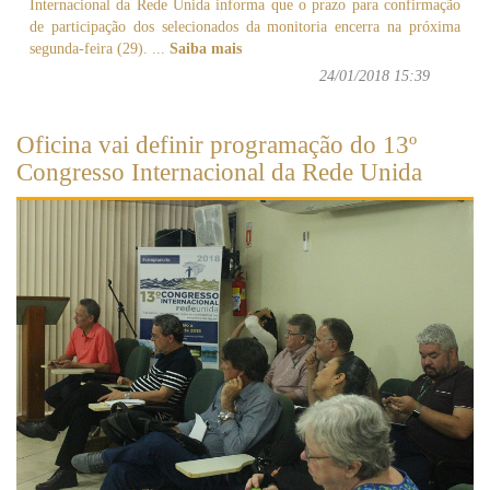
Internacional da Rede Unida informa que o prazo para confirmação
de participação dos selecionados da monitoria encerra na próxima
segunda-feira (29).
...
Saiba mais
24/01/2018 15:39
Oficina vai definir programação do 13º
Congresso Internacional da Rede Unida