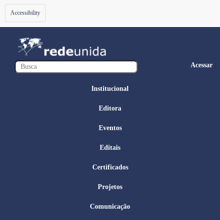
Toggle
Accessibility
navigation
Acessar
Institucional
Editora
Eventos
Editais
Certificados
Projetos
Comunicação