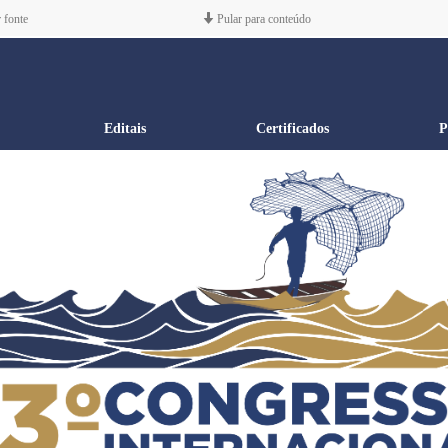
 fonte
Pular para conteúdo
Editais
Certificados
P