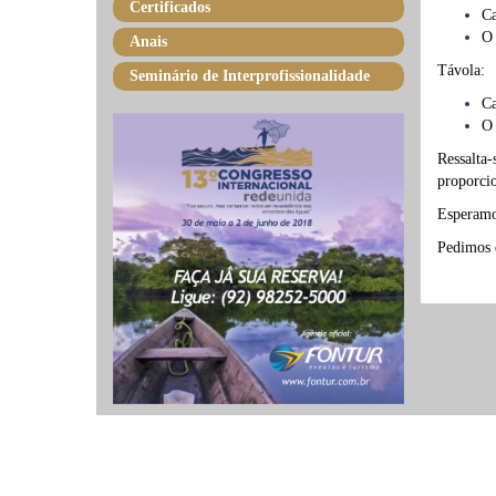
Certificados
Ca
O 
Anais
Távola:
Seminário de Interprofissionalidade
Ca
O 
Ressalta-
proporci
Esperamos
Pedimos q