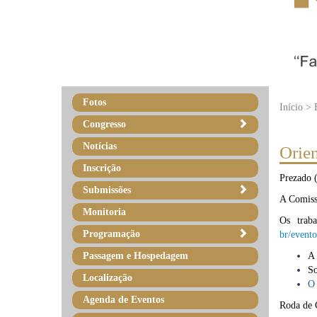
Fotos
Início >
Congresso
Notícias
Orie
Inscrição
Prezado (
Submissões
A Comissã
Monitoria
Os trab
Programação
br/evento
Passagem e Hospedagem
A 
So
Localização
O 
Agenda de Eventos
Roda de 