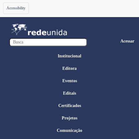
Toggle
Accessibility
navigation
Acessar
Institucional
Editora
Eventos
Editais
Certificados
Projetos
Comunicação