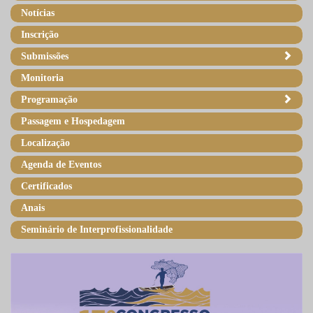
Notícias
Inscrição
Submissões
Monitoria
Programação
Passagem e Hospedagem
Localização
Agenda de Eventos
Certificados
Anais
Seminário de Interprofissionalidade