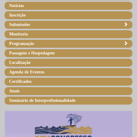
Notícias
Inscrição
Submissões
Monitoria
Programação
Passagem e Hospedagem
Localização
Agenda de Eventos
Certificados
Anais
Seminário de Interprofissionalidade