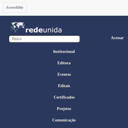
Toggle
Accessibility
navigation
Acessar
Institucional
Editora
Eventos
Editais
Certificados
Projetos
Comunicação