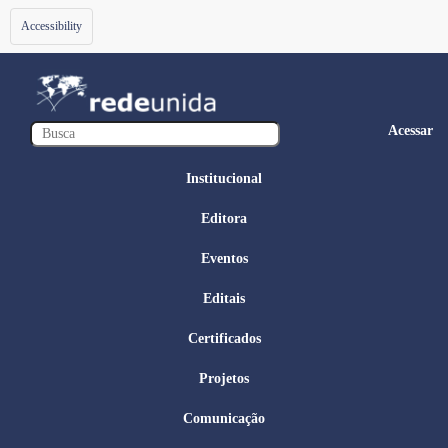
Toggle
Accessibility
navigation
Acessar
Institucional
Editora
Eventos
Editais
Certificados
Projetos
Comunicação