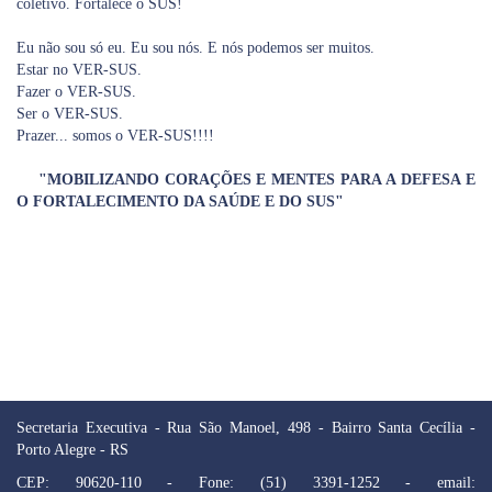
coletivo. Fortalece o SUS!
Eu não sou só eu. Eu sou nós. E nós podemos ser muitos.
Estar no VER-SUS.
Fazer o VER-SUS.
Ser o VER-SUS.
Prazer... somos o VER-SUS!!!!
"MOBILIZANDO CORAÇÕES E MENTES PARA A DEFESA E
O FORTALECIMENTO DA SAÚDE E DO SUS"
Secretaria Executiva - Rua São Manoel, 498 - Bairro Santa Cecília -
Porto Alegre - RS
CEP: 90620-110 - Fone: (51) 3391-1252 - email: