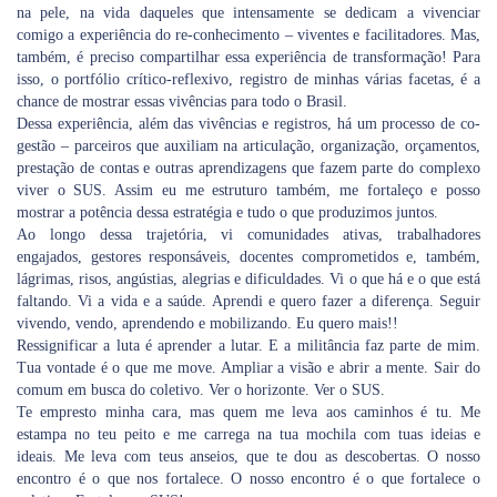
na pele, na vida daqueles que intensamente se dedicam a vivenciar
comigo a experiência do re-conhecimento – viventes e facilitadores. Mas,
também, é preciso compartilhar essa experiência de transformação! Para
isso, o portfólio crítico-reflexivo, registro de minhas várias facetas, é a
chance de mostrar essas vivências para todo o Brasil.
Dessa experiência, além das vivências e registros, há um processo de co-
gestão – parceiros que auxiliam na articulação, organização, orçamentos,
prestação de contas e outras aprendizagens que fazem parte do complexo
viver o SUS. Assim eu me estruturo também, me fortaleço e posso
mostrar a potência dessa estratégia e tudo o que produzimos juntos.
Ao longo dessa trajetória, vi comunidades ativas, trabalhadores
engajados, gestores responsáveis, docentes comprometidos e, também,
lágrimas, risos, angústias, alegrias e dificuldades. Vi o que há e o que está
faltando. Vi a vida e a saúde. Aprendi e quero fazer a diferença. Seguir
vivendo, vendo, aprendendo e mobilizando. Eu quero mais!!
Ressignificar a luta é aprender a lutar. E a militância faz parte de mim.
Tua vontade é o que me move. Ampliar a visão e abrir a mente. Sair do
comum em busca do coletivo. Ver o horizonte. Ver o SUS.
Te empresto minha cara, mas quem me leva aos caminhos é tu. Me
estampa no teu peito e me carrega na tua mochila com tuas ideias e
ideais. Me leva com teus anseios, que te dou as descobertas. O nosso
encontro é o que nos fortalece. O nosso encontro é o que fortalece o