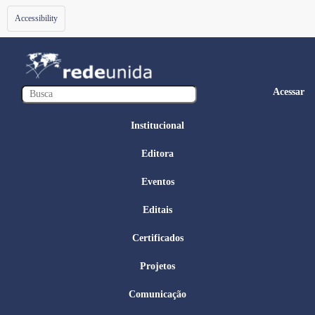
Toggle
Accessibility
navigation
Acessar
Institucional
Editora
Eventos
Editais
Certificados
Projetos
Comunicação