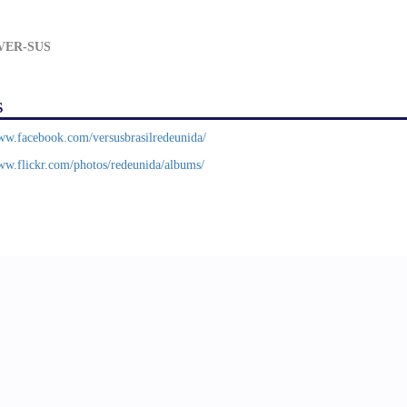
VER-SUS
s
www.facebook.com/versusbrasilredeunida/
ww.flickr.com/photos/redeunida/albums/