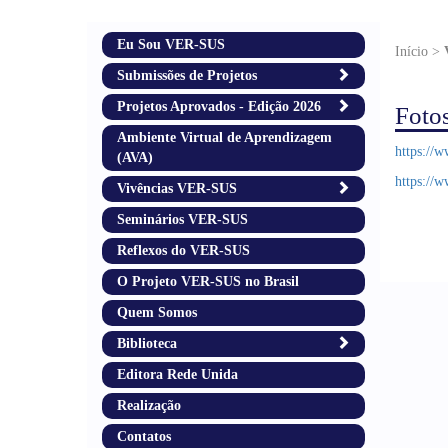
Eu Sou VER-SUS
Início >
Submissões de Projetos
Projetos Aprovados - Edição 2026
Foto
Ambiente Virtual de Aprendizagem
https://
(AVA)
https://w
Vivências VER-SUS
Seminários VER-SUS
Reflexos do VER-SUS
O Projeto VER-SUS no Brasil
Quem Somos
Biblioteca
Editora Rede Unida
Realização
Contatos