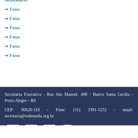
facilitadores
⇒ Fotos
⇒ Fotos
⇒ Fotos
⇒ Fotos
⇒ Fotos
⇒ Fotos
Secretaria Executiva - Rua São Manoel, 498 - Bairro Santa Cecília -
Porto Alegre - RS
CEP: 90620-110 - Fone: (51) 3391-1252 - email:
secretaria@redeunida.org.br