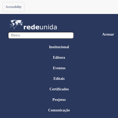
Toggle
Accessibility
navigation
Acessar
Institucional
Editora
Eventos
Editais
Certificados
Projetos
Comunicação