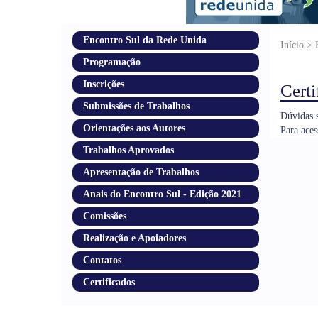
Encontro Sul da Rede Unida
Início >
Programação
Inscrições
Certi
Submissões de Trabalhos
Dúvidas s
Orientações aos Autores
Para aces
Trabalhos Aprovados
Apresentação de Trabalhos
Anais do Encontro Sul - Edição 2021
Comissões
Realização e Apoiadores
Contatos
Certificados