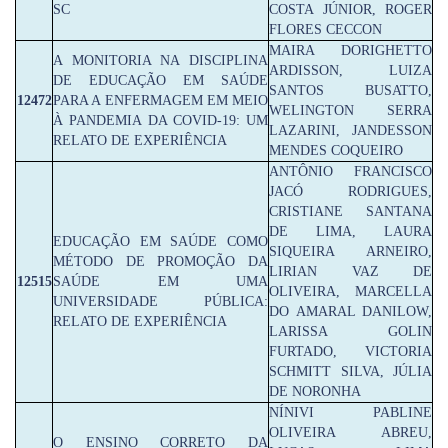
SC
COSTA JÚNIOR, ROGER
FLORES CECCON
MAIRA DORIGHETTO
A MONITORIA NA DISCIPLINA
ARDISSON, LUIZA
DE EDUCAÇÃO EM SAÚDE
SANTOS BUSATTO,
12472
PARA A ENFERMAGEM EM MEIO
WELINGTON SERRA
À PANDEMIA DA COVID-19: UM
LAZARINI, JANDESSON
RELATO DE EXPERIÊNCIA
MENDES COQUEIRO
ANTÔNIO FRANCISCO
JACÓ RODRIGUES,
CRISTIANE SANTANA
DE LIMA, LAURA
EDUCAÇÃO EM SAÚDE COMO
SIQUEIRA ARNEIRO,
MÉTODO DE PROMOÇÃO DA
LIRIAN VAZ DE
12515
SAÚDE EM UMA
OLIVEIRA, MARCELLA
UNIVERSIDADE PÚBLICA:
DO AMARAL DANILOW,
RELATO DE EXPERIÊNCIA
LARISSA GOLIN
FURTADO, VICTORIA
SCHMITT SILVA, JÚLIA
DE NORONHA
NÍNIVI PABLINE
OLIVEIRA ABREU,
O ENSINO CORRETO DA