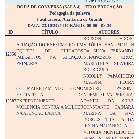
FLORES CECCON
RODA DE CONVERSA (SALA 4) – EIXO EDUCAÇÃO
Pedagogia da palavra
Facilitadora: Ana Lúcia de Grandi
DATA: 23/10/2021 HORÁRIO: 08:00 - 09:30
ID
TÍTULO
AUTORES
ROBSON LOVISON,
ATUAÇÃO DO ENFERMEIRO EM
VITÓRIA SAN MARTIN
EQUIPES DE CUIDADOS
DA SILVA, FERNANDA
12356
PALIATIVOS NA ATENÇÃO
STRAPAZZON CRUZ,
PRIMÁRIA
MARISTELA SILVEIRA
RODRIGUES
NICOLLY PAPACIDERO
MAGRIN, FLORA
O MATRICIAMENTO COMO
MESTRE PASSINI,
ESTRATÉGIA DE
NOEMI SILVA PEREIRA,
12587
ENFRENTAMENTO A
DANIEL DA SILVA
VIOLÊNCIA CONTRA A MULHER
CONSTANTE, TAINARA
NA ATENÇÃO BÁSICA
MARINA DA SIVA
BORGES, THALITA DA
ROCHA MARANDOLA
VITÓRIA MONTEIRO DE
SENA, SHIRLEY MARIA