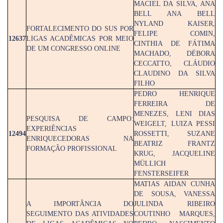
MACIEL DA SILVA, ANA
BELL ANA BELL
NYLAND KAISER,
FORTALECIMENTO DO SUS POR
FELIPE COMIN,
12637
LIGAS ACADÊMICAS POR MEIO
CINTHIA DE FÁTIMA
DE UM CONGRESSO ONLINE
MACHADO, DÉBORA
CECCATTO, CLÁUDIO
CLAUDINO DA SILVA
FILHO
PEDRO HENRIQUE
FERREIRA DE
MENEZES, LENI DIAS
PESQUISA DE CAMPO:
WEIGELT, LUIZA PESSI
EXPERIÊNCIAS
12494
ROSSETTI, SUZANE
ENRIQUECEDORAS NA
BEATRIZ FRANTZ
FORMAÇÃO PROFISSIONAL
KRUG, JACQUELINE
MÜLLICH
FENSTERSEIFER
MATIAS AIDAN CUNHA
DE SOUSA, VANESSA
A IMPORTÂNCIA DO
JULINDA RIBEIRO
SEGUIMENTO DAS ATIVIDADES
COUTINHO MARQUES,