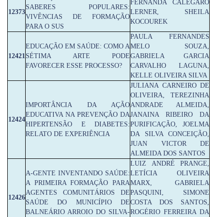
FERNANDA CALEGARO
SABERES POPULARES:
12373
LERNER, SHEILA
VIVÊNCIAS DE FORMAÇÃO
KOCOUREK
PARA O SUS
PAULA FERNANDES
EDUCAÇÃO EM SAÚDE: COMO A
MELO SOUZA,
12421
SÉTIMA ARTE PODE
GABRIELA GARCIA
FAVORECER ESSE PROCESSO?
CARVALHO LAGUNA,
KELLE OLIVEIRA SILVA
JULIANA CARNEIRO DE
OLIVEIRA, TEREZINHA
IMPORTÂNCIA DA AÇÃO
ANDRADE ALMEIDA,
EDUCATIVA NA PREVENÇÃO DA
JANAINA RIBEIRO DA
12424
HIPERTENSÃO E DIABETES:
PURIFICAÇÃO, JOELMA
RELATO DE EXPERIÊNCIA
DA SILVA CONCEIÇÃO,
JUAN VICTOR DE
ALMEIDA DOS SANTOS
LUIZ ANDRÉ PRANGE,
A-GENTE INVENTANDO SAÚDE:
LETÍCIA OLIVEIRA
A PRIMEIRA FORMAÇÃO PARA
MARX, GABRIELA
AGENTES COMUNITÁRIOS DE
PASQUINI, SIMONE
12426
SAÚDE DO MUNICÍPIO DE
COSTA DOS SANTOS,
BALNEÁRIO ARROIO DO SILVA-
ROGÉRIO FERREIRA DA