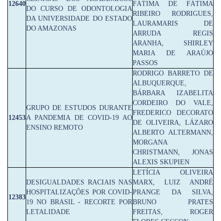
12640
FÁTIMA DE FÁTIMA
DO CURSO DE ODONTOLOGIA
RIBEIRO RODRIGUES,
DA UNIVERSIDADE DO ESTADO
LAURAMARIS DE
DO AMAZONAS
ARRUDA REGIS
ARANHA, SHIRLEY
MARIA DE ARAÚJO
PASSOS
RODRIGO BARRETO DE
ALBUQUERQUE,
BÁRBARA IZABELITA
CORDEIRO DO VALE,
GRUPO DE ESTUDOS DURANTE
FREDERICO DECORATO
12453
A PANDEMIA DE COVID-19 AO
DE OLIVEIRA, LÁZARO
ENSINO REMOTO
ALBERTO ALTERMANN,
MORGANA
CHRISTMANN, JONAS
ALEXIS SKUPIEN
LETÍCIA OLIVEIRA
DESIGUALDADES RACIAIS NAS
MARX, LUIZ ANDRÉ
HOSPITALIZAÇÕES POR COVID-
PRANGE DA SILVA,
12383
19 NO BRASIL - RECORTE POR
BRUNO PRATES
LETALIDADE
FREITAS, ROGER