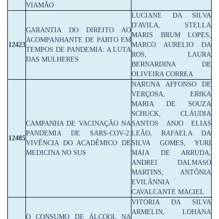
VIAMÃO
LUCIANE DA SILVA
D'AVILA, STELLA
GARANTIA DO DIREITO AO
MARIS BRUM LOPES,
ACOMPANHANTE DE PARTO EM
12423
MARCO AURELIO DA
TEMPOS DE PANDEMIA: A LUTA
ROS, LAURA
DAS MULHERES
BERNARDINA DE
OLIVEIRA CORREA
NARUNA AFFONSO DE
VERÇOSA, ERIKA
MARIA DE SOUZA
SCHUCK, CLÁUDIA
CAMPANHA DE VACINAÇÃO NA
SANTOS ANJO ELIAS
PANDEMIA DE SARS-COV-2:
LEÃO, RAFAELA DA
12485
VIVÊNCIA DO ACADÊMICO DE
SILVA GOMES, YURI
MEDICINA NO SUS
MAIA DE ARRUDA,
ANDREI DALMASO
MARTINS, ANTÔNIA
EVILÂNNIA
CAVALCANTE MACIEL
VITORIA DA SILVA
ARMELIN, LOHANA
O CONSUMO DE ÁLCOOL NA