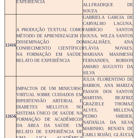
EXPERIÊNCIA
ALLFRADIQUE DE
SOUZA
GABRIELA GARCIA DE
CARVALHO LAGUNA,
A PRODUÇÃO TEXTUAL COMO
FABRÍCIO SANTOS
MÉTODO DE APRENDIZAGEM E
SOUSA, WILZA SANTOS
DISSEMINAÇÃO DO
MAGALHÃES, ANA
12416
CONHECIMENTO CIENTÍFICO
FLÁVIA NOVAES,
NA FORMAÇÃO EM SAÚDE:
MARIANA MASIMESSI
RELATO DE EXPERIÊNCIA
FERNANDES, ROBSON
AMARO AUGUSTO DA
SILVA
JULIA FLORENTINO DE
BARROS, ANA MARIZA
IMPACTOS DE UM MINICURSO
PASSOS DOS SANTOS
VIRTUAL SOBRE CUIDADOS EM
MARTINS, BEATRIZ
HIPERTENSÃO ARTERIAL E
GRAZIELE THOMAZ
DIABETES MELLITUS NO
ALVES, MILLENA
SISTEMA ÚNICO DE SAÚDE NA
12656
PEDRO SMIDER,
FORMAÇÃO DE ACADÊMICOS
NATHÁLIA DA SILVA
DA ÁREA DA SAÚDE: UM
MARINHO, RENATA DE
RELATO DE EXPERIÊNCIA DE
CARLI ROJÃO, GLÁUCIA
UMA LIGA ACADÊMICA