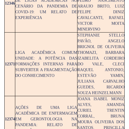
DE LIGAS ACADÊMICAS NO
PEDRO NASCIMENTO
12346
CENÁRIO DA PANDEMIA DE
ARAUJO BRITO, LUIZ
COVID-19: UM RELATO DE
FELIPE DINIZ
EXPERIÊNCIA
CAVALCANTI, RAFAEL
VICTOR MOITA
MINERVINO
STEPHANIE STELLO
PAVÃO, ANGELO
BRIGNOL DE OLIVEIRA
LIGA ACADÊMICA COMUM
THOMAZI, BARBARA
UNIDADE: A POTÊNCIA DAS
IZABELITA CORDEIRO
12371
FORMAÇÕES INTERNAS PARA
DO VALE, CLECI
SUBVERTER A FRAGMENTAÇÃO
RAQUEL ANTONIO,
DO CONHECIMENTO
ESTEVÃO YAMIN,
JULIANA CARVALHO
GUEDES, RICARDO
SOUZA HEINZELMANN
JOANA ISABEL MONIZ
ALVES, AMANDA
AÇÕES DE UMA LIGA
CURIEL TRENTIN
ACADÊMICA DE ENFERMAGEM
CORRAL, BRUNA
12374
EM GERONTOLOGIA NA
MOURA OLIVEIRA DOS
PANDEMIA: RELATO DE
SANTOS, PRISCILLA