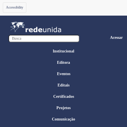
Toggle
Accessibility
navigation
Acessar
Institucional
Editora
Eventos
Editais
Certificados
Projetos
Comunicação