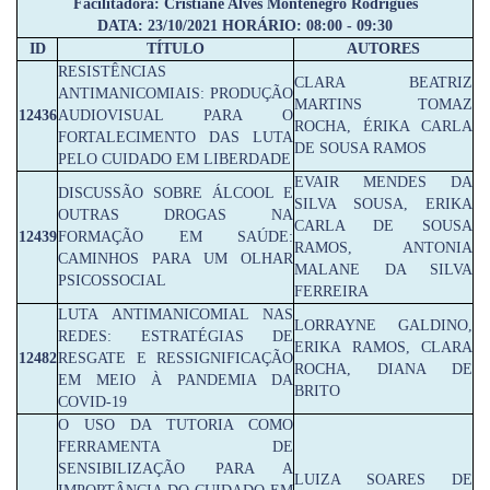
Facilitadora: Cristiane Alves Montenegro Rodrigues
DATA: 23/10/2021 HORÁRIO: 08:00 - 09:30
ID
TÍTULO
AUTORES
RESISTÊNCIAS
CLARA BEATRIZ
ANTIMANICOMIAIS: PRODUÇÃO
MARTINS TOMAZ
12436
AUDIOVISUAL PARA O
ROCHA, ÉRIKA CARLA
FORTALECIMENTO DAS LUTA
DE SOUSA RAMOS
PELO CUIDADO EM LIBERDADE
EVAIR MENDES DA
DISCUSSÃO SOBRE ÁLCOOL E
SILVA SOUSA, ERIKA
OUTRAS DROGAS NA
CARLA DE SOUSA
12439
FORMAÇÃO EM SAÚDE:
RAMOS, ANTONIA
CAMINHOS PARA UM OLHAR
MALANE DA SILVA
PSICOSSOCIAL
FERREIRA
LUTA ANTIMANICOMIAL NAS
LORRAYNE GALDINO,
REDES: ESTRATÉGIAS DE
ERIKA RAMOS, CLARA
12482
RESGATE E RESSIGNIFICAÇÃO
ROCHA, DIANA DE
EM MEIO À PANDEMIA DA
BRITO
COVID-19
O USO DA TUTORIA COMO
FERRAMENTA DE
SENSIBILIZAÇÃO PARA A
LUIZA SOARES DE