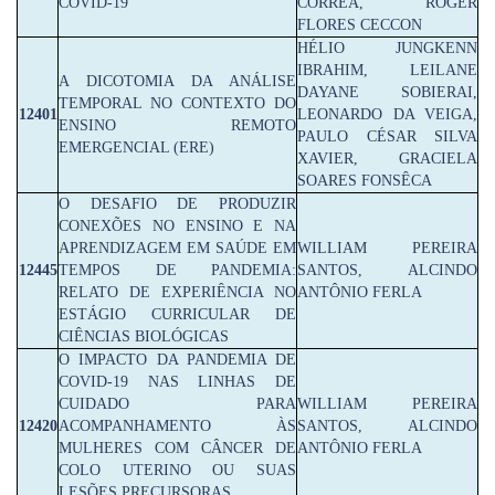
COVID-19
CORRÊA, ROGER
FLORES CECCON
HÉLIO JUNGKENN
IBRAHIM, LEILANE
A DICOTOMIA DA ANÁLISE
DAYANE SOBIERAI,
TEMPORAL NO CONTEXTO DO
12401
LEONARDO DA VEIGA,
ENSINO REMOTO
PAULO CÉSAR SILVA
EMERGENCIAL (ERE)
XAVIER, GRACIELA
SOARES FONSÊCA
O DESAFIO DE PRODUZIR
CONEXÕES NO ENSINO E NA
APRENDIZAGEM EM SAÚDE EM
WILLIAM PEREIRA
12445
TEMPOS DE PANDEMIA:
SANTOS, ALCINDO
RELATO DE EXPERIÊNCIA NO
ANTÔNIO FERLA
ESTÁGIO CURRICULAR DE
CIÊNCIAS BIOLÓGICAS
O IMPACTO DA PANDEMIA DE
COVID-19 NAS LINHAS DE
CUIDADO PARA
WILLIAM PEREIRA
12420
ACOMPANHAMENTO ÀS
SANTOS, ALCINDO
MULHERES COM CÂNCER DE
ANTÔNIO FERLA
COLO UTERINO OU SUAS
LESÕES PRECURSORAS