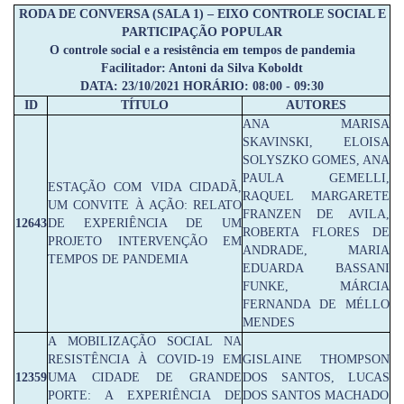
RODA DE CONVERSA (SALA 1) – EIXO CONTROLE SOCIAL E
PARTICIPAÇÃO POPULAR
O controle social e a resistência em tempos de pandemia
Facilitador: Antoni da Silva Koboldt
DATA: 23/10/2021 HORÁRIO: 08:00 - 09:30
ID
TÍTULO
AUTORES
ANA MARISA
SKAVINSKI, ELOISA
SOLYSZKO GOMES, ANA
PAULA GEMELLI,
ESTAÇÃO COM VIDA CIDADÃ,
RAQUEL MARGARETE
UM CONVITE À AÇÃO: RELATO
FRANZEN DE AVILA,
12643
DE EXPERIÊNCIA DE UM
ROBERTA FLORES DE
PROJETO INTERVENÇÃO EM
ANDRADE, MARIA
TEMPOS DE PANDEMIA
EDUARDA BASSANI
FUNKE, MÁRCIA
FERNANDA DE MÉLLO
MENDES
A MOBILIZAÇÃO SOCIAL NA
RESISTÊNCIA À COVID-19 EM
GISLAINE THOMPSON
12359
UMA CIDADE DE GRANDE
DOS SANTOS, LUCAS
PORTE: A EXPERIÊNCIA DE
DOS SANTOS MACHADO