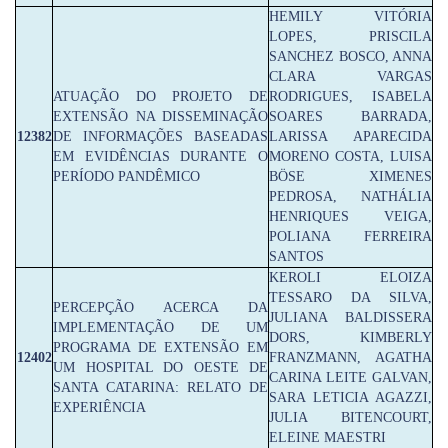
HEMILY VITÓRIA
LOPES, PRISCILA
SANCHEZ BOSCO, ANNA
CLARA VARGAS
ATUAÇÃO DO PROJETO DE
RODRIGUES, ISABELA
EXTENSÃO NA DISSEMINAÇÃO
SOARES BARRADA,
12382
DE INFORMAÇÕES BASEADAS
LARISSA APARECIDA
EM EVIDÊNCIAS DURANTE O
MORENO COSTA, LUISA
PERÍODO PANDÊMICO
BÖSE XIMENES
PEDROSA, NATHÁLIA
HENRIQUES VEIGA,
POLIANA FERREIRA
SANTOS
KEROLI ELOIZA
TESSARO DA SILVA,
PERCEPÇÃO ACERCA DA
JULIANA BALDISSERA
IMPLEMENTAÇÃO DE UM
DORS, KIMBERLY
PROGRAMA DE EXTENSÃO EM
12402
FRANZMANN, AGATHA
UM HOSPITAL DO OESTE DE
CARINA LEITE GALVAN,
SANTA CATARINA: RELATO DE
SARA LETICIA AGAZZI,
EXPERIÊNCIA
JULIA BITENCOURT,
ELEINE MAESTRI