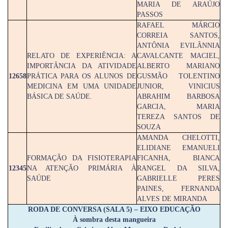
MARIA DE ARAÚJO
PASSOS
RAFAEL MÁRCIO
CORREIA SANTOS,
ANTÔNIA EVILÂNNIA
RELATO DE EXPERIÊNCIA: A
CAVALCANTE MACIEL,
IMPORTÂNCIA DA ATIVIDADE
ALBERTO MARIANO
12658
PRÁTICA PARA OS ALUNOS DE
GUSMÃO TOLENTINO
MEDICINA EM UMA UNIDADE
JUNIOR, VINICIUS
BÁSICA DE SAÚDE.
ABRAHIM BARBOSA
GARCIA, MARIA
TEREZA SANTOS DE
SOUZA
AMANDA CHELOTTI,
ELIDIANE EMANUELI
FORMAÇÃO DA FISIOTERAPIA
FICANHA, BIANCA
12345
NA ATENÇÃO PRIMÁRIA À
RANGEL DA SILVA,
SAÚDE
GABRIELLE PERES
PAINES, FERNANDA
ALVES DE MIRANDA
RODA DE CONVERSA (SALA 5) – EIXO EDUCAÇÃO
À sombra desta mangueira