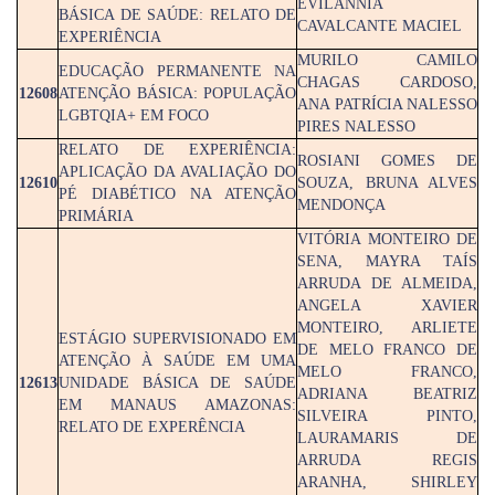
EVILÂNNIA
BÁSICA DE SAÚDE: RELATO DE
CAVALCANTE MACIEL
EXPERIÊNCIA
MURILO CAMILO
EDUCAÇÃO PERMANENTE NA
CHAGAS CARDOSO,
12608
ATENÇÃO BÁSICA: POPULAÇÃO
ANA PATRÍCIA NALESSO
LGBTQIA+ EM FOCO
PIRES NALESSO
RELATO DE EXPERIÊNCIA:
ROSIANI GOMES DE
APLICAÇÃO DA AVALIAÇÃO DO
12610
SOUZA, BRUNA ALVES
PÉ DIABÉTICO NA ATENÇÃO
MENDONÇA
PRIMÁRIA
VITÓRIA MONTEIRO DE
SENA, MAYRA TAÍS
ARRUDA DE ALMEIDA,
ANGELA XAVIER
MONTEIRO, ARLIETE
ESTÁGIO SUPERVISIONADO EM
DE MELO FRANCO DE
ATENÇÃO À SAÚDE EM UMA
MELO FRANCO,
12613
UNIDADE BÁSICA DE SAÚDE
ADRIANA BEATRIZ
EM MANAUS AMAZONAS:
SILVEIRA PINTO,
RELATO DE EXPERÊNCIA
LAURAMARIS DE
ARRUDA REGIS
ARANHA, SHIRLEY