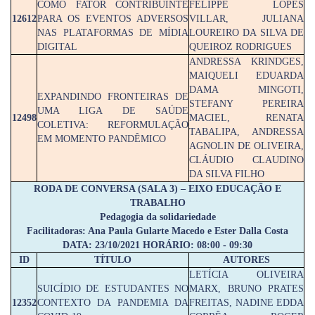
COMO FATOR CONTRIBUINTE
FELIPPE LOPES
12612
PARA OS EVENTOS ADVERSOS
VILLAR, JULIANA
NAS PLATAFORMAS DE MÍDIA
LOUREIRO DA SILVA DE
DIGITAL
QUEIROZ RODRIGUES
ANDRESSA KRINDGES,
MAIQUELI EDUARDA
DAMA MINGOTI,
EXPANDINDO FRONTEIRAS DE
STEFANY PEREIRA
UMA LIGA DE SAÚDE
12498
MACIEL, RENATA
COLETIVA: REFORMULAÇÃO
TABALIPA, ANDRESSA
EM MOMENTO PANDÊMICO
AGNOLIN DE OLIVEIRA,
CLÁUDIO CLAUDINO
DA SILVA FILHO
RODA DE CONVERSA (SALA 3) – EIXO EDUCAÇÃO E
TRABALHO
Pedagogia da solidariedade
Facilitadoras: Ana Paula Gularte Macedo e Ester Dalla Costa
DATA: 23/10/2021 HORÁRIO: 08:00 - 09:30
ID
TÍTULO
AUTORES
LETÍCIA OLIVEIRA
SUICÍDIO DE ESTUDANTES NO
MARX, BRUNO PRATES
12352
CONTEXTO DA PANDEMIA DA
FREITAS, NADINE EDDA