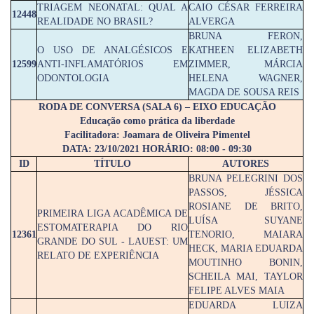
TRIAGEM NEONATAL: QUAL A
CAIO CÉSAR FERREIRA
12448
REALIDADE NO BRASIL?
ALVERGA
BRUNA FERON,
O USO DE ANALGÉSICOS E
KATHEEN ELIZABETH
12599
ANTI-INFLAMATÓRIOS EM
ZIMMER, MÁRCIA
ODONTOLOGIA
HELENA WAGNER,
MAGDA DE SOUSA REIS
RODA DE CONVERSA (SALA 6) – EIXO EDUCAÇÃO
Educação como prática da liberdade
Facilitadora: Joamara de Oliveira Pimentel
DATA: 23/10/2021 HORÁRIO: 08:00 - 09:30
ID
TÍTULO
AUTORES
BRUNA PELEGRINI DOS
PASSOS, JÉSSICA
ROSIANE DE BRITO,
PRIMEIRA LIGA ACADÊMICA DE
LUÍSA SUYANE
ESTOMATERAPIA DO RIO
12361
TENORIO, MAIARA
GRANDE DO SUL - LAUEST: UM
HECK, MARIA EDUARDA
RELATO DE EXPERIÊNCIA
MOUTINHO BONIN,
SCHEILA MAI, TAYLOR
FELIPE ALVES MAIA
EDUARDA LUIZA