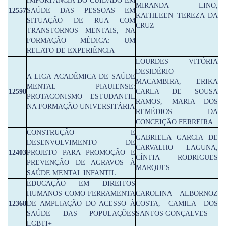
IMPORTÂNCIA DO CUIDADO EM
MIRANDA LINO,
12557
SAÚDE DAS PESSOAS EM
KATHLEEN TEREZA DA
SITUAÇÃO DE RUA COM
CRUZ
TRANSTORNOS MENTAIS, NA
FORMAÇÃO MÉDICA: UM
RELATO DE EXPERIÊNCIA
LOURDES VITÓRIA
DESIDÉRIO
A LIGA ACADÊMICA DE SAÚDE
MACAMBIRA, ERIKA
MENTAL PIAUIENSE:
12598
CARLA DE SOUSA
PROTAGONISMO ESTUDANTIL
RAMOS, MARIA DOS
NA FORMAÇÃO UNIVERSITÁRIA
REMÉDIOS DA
CONCEIÇÃO FERREIRA
CONSTRUÇÃO E
GABRIELA GARCIA DE
DESENVOLVIMENTO DE
CARVALHO LAGUNA,
12403
PROJETO PARA PROMOÇÃO E
CÍNTIA RODRIGUES
PREVENÇÃO DE AGRAVOS À
MARQUES
SAÚDE MENTAL INFANTIL
EDUCAÇÃO EM DIREITOS
HUMANOS COMO FERRAMENTA
CAROLINA ALBORNOZ
12368
DE AMPLIAÇÃO DO ACESSO À
COSTA, CAMILA DOS
SAÚDE DAS POPULAÇÕES
SANTOS GONÇALVES
LGBTI+