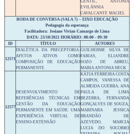
GENTIL, ANTÔNIA
EVILÂNNIA
CAVALCANTE MACIEL
RODA DE CONVERSA (SALA 7) – EIXO EDUCAÇÃO
Pedagogia da esperança
Facilitadora: Josiane Vivian Camargo de Lima
DATA: 23/10/2021 HORÁRIO: 08:00 - 09:30
ID
TÍTULO
AUTORES
DIALÉTICA DA PRECEPTORIA:
GUILHERME SILVA DE
AFETOS ATIVOS COMO
FARIAS, ELIANDRE
12571
COMPOSIÇÃO DE EDUCAÇÃO
SOZO DE ABREU,
PERMANENTE
MARIA ANTONIA HECK
KÁTIA FERREIRA COSTA
CAMPOS, VANESSA DE
ALMEIDA GUERRA, ANA
DESENVOLVIMENTO DE
PAULA DE LIMA
REFERÊNCIAS TÉCNICAS EM
BEZERRA, FERNANDA
GESTÃO DA EDUCAÇÃO
GONÇALVES DE SOUZA,
12577
PERMANENTE EM SAÚDE: UMA
MARINARA JESSICA
EXPERIÊNCIA VIRTUAL DE
BRANDÃO DE
ENSINO-EXTENSÃO
AZEVEDO, MARCIA
LUCIA DO SOCORRO
TEIXEIRA ROCHA,