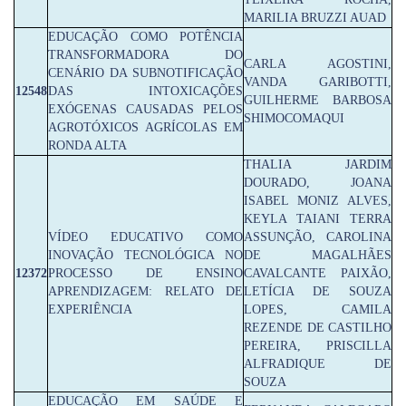
MARILIA BRUZZI AUAD
EDUCAÇÃO COMO POTÊNCIA
TRANSFORMADORA DO
CARLA AGOSTINI,
CENÁRIO DA SUBNOTIFICAÇÃO
VANDA GARIBOTTI,
12548
DAS INTOXICAÇÕES
GUILHERME BARBOSA
EXÓGENAS CAUSADAS PELOS
SHIMOCOMAQUI
AGROTÓXICOS AGRÍCOLAS EM
RONDA ALTA
THALIA JARDIM
DOURADO, JOANA
ISABEL MONIZ ALVES,
KEYLA TAIANI TERRA
VÍDEO EDUCATIVO COMO
ASSUNÇÃO, CAROLINA
INOVAÇÃO TECNOLÓGICA NO
DE MAGALHÃES
12372
PROCESSO DE ENSINO
CAVALCANTE PAIXÃO,
APRENDIZAGEM: RELATO DE
LETÍCIA DE SOUZA
EXPERIÊNCIA
LOPES, CAMILA
REZENDE DE CASTILHO
PEREIRA, PRISCILLA
ALFRADIQUE DE
SOUZA
EDUCAÇÃO EM SAÚDE E