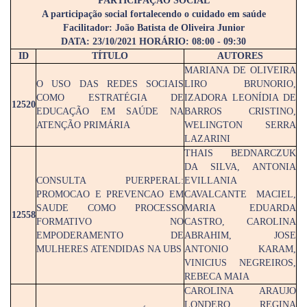
PARTICIPAÇÃO SOCIAL
A participação social fortalecendo o cuidado em saúde
Facilitador: João Batista de Oliveira Junior
DATA: 23/10/2021 HORÁRIO: 08:00 - 09:30
ID
TÍTULO
AUTORES
MARIANA DE OLIVEIRA
O USO DAS REDES SOCIAIS
LIRO BRUNORIO,
COMO ESTRATÉGIA DE
IZADORA LEONÍDIA DE
12520
EDUCAÇÃO EM SAÚDE NA
BARROS CRISTINO,
ATENÇÃO PRIMÁRIA
WELINGTON SERRA
LAZARINI
THAIS BEDNARCZUK
DA SILVA, ANTONIA
CONSULTA PUERPERAL:
EVILLANIA
PROMOCAO E PREVENCAO EM
CAVALCANTE MACIEL,
SAUDE COMO PROCESSO
MARIA EDUARDA
12558
FORMATIVO NO
CASTRO, CAROLINA
EMPODERAMENTO DE
ABRAHIM, JOSE
MULHERES ATENDIDAS NA UBS
ANTONIO KARAM,
VINICIUS NEGREIROS,
REBECA MAIA
CAROLINA ARAUJO
LONDERO, REGINA