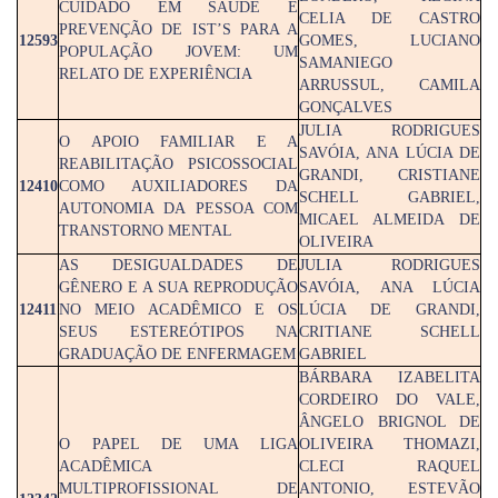
CUIDADO EM SAÚDE E
CELIA DE CASTRO
PREVENÇÃO DE IST’S PARA A
12593
GOMES, LUCIANO
POPULAÇÃO JOVEM: UM
SAMANIEGO
RELATO DE EXPERIÊNCIA
ARRUSSUL, CAMILA
GONÇALVES
JULIA RODRIGUES
O APOIO FAMILIAR E A
SAVÓIA, ANA LÚCIA DE
REABILITAÇÃO PSICOSSOCIAL
GRANDI, CRISTIANE
12410
COMO AUXILIADORES DA
SCHELL GABRIEL,
AUTONOMIA DA PESSOA COM
MICAEL ALMEIDA DE
TRANSTORNO MENTAL
OLIVEIRA
AS DESIGUALDADES DE
JULIA RODRIGUES
GÊNERO E A SUA REPRODUÇÃO
SAVÓIA, ANA LÚCIA
12411
NO MEIO ACADÊMICO E OS
LÚCIA DE GRANDI,
SEUS ESTEREÓTIPOS NA
CRITIANE SCHELL
GRADUAÇÃO DE ENFERMAGEM
GABRIEL
BÁRBARA IZABELITA
CORDEIRO DO VALE,
ÂNGELO BRIGNOL DE
O PAPEL DE UMA LIGA
OLIVEIRA THOMAZI,
ACADÊMICA
CLECI RAQUEL
MULTIPROFISSIONAL DE
ANTONIO, ESTEVÃO