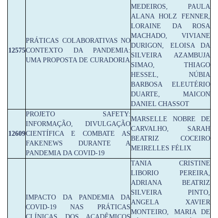
MEDEIROS, PAULA
ALANA HOLZ FENNER,
LORAINE DA ROSA
MACHADO, VIVIANE
PRÁTICAS COLABORATIVAS NO
DURIGON, ELOISA DA
12575
CONTEXTO DA PANDEMIA:
SILVEIRA AZAMBUJA
UMA PROPOSTA DE CURADORIA
SIMAO, THIAGO
HESSEL, NÚBIA
BARBOSA ELEUTÉRIO
DUARTE, MAICON
DANIEL CHASSOT
PROJETO SAFETY:
MARSELLE NOBRE DE
INFORMAÇÃO, DIVULGAÇÃO
CARVALHO, SARAH
12609
CIENTÍFICA E COMBATE AS
BEATRIZ COCEIRO
FAKENEWS DURANTE A
MEIRELLES FÉLIX
PANDEMIA DA COVID-19
TANIA CRISTINE
LIBORIO PEREIRA,
ADRIANA BEATRIZ
SILVEIRA PINTO,
IMPACTO DA PANDEMIA DA
ANGELA XAVIER
COVID-19 NAS PRÁTICAS
MONTEIRO, MARIA DE
CLÍNICAS DOS ACADÊMICOS