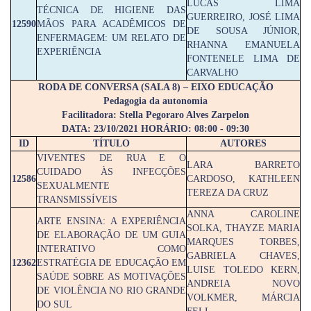
LUCAS LIMA
TÉCNICA DE HIGIENE DAS
GUERREIRO, JOSÉ LIMA
12590
MÃOS PARA ACADÊMICOS DE
DE SOUSA JÚNIOR,
ENFERMAGEM: UM RELATO DE
RHANNA EMANUELA
EXPERIÊNCIA
FONTENELE LIMA DE
CARVALHO
RODA DE CONVERSA (SALA 8) – EIXO EDUCAÇÃO
Pedagogia da autonomia
Facilitadora: Stella Pegoraro Alves Zarpelon
DATA: 23/10/2021 HORÁRIO: 08:00 - 09:30
ID
TÍTULO
AUTORES
VIVENTES DE RUA E O
LARA BARRETO
CUIDADO ÀS INFECÇÕES
12586
CARDOSO, KATHLEEN
SEXUALMENTE
TEREZA DA CRUZ
TRANSMISSÍVEIS
ANNA CAROLINE
ARTE ENSINA: A EXPERIÊNCIA
SOLKA, THAYZE MARIA
DE ELABORAÇÃO DE UM GUIA
MARQUES TORBES,
INTERATIVO COMO
GABRIELA CHAVES,
12362
ESTRATÉGIA DE EDUCAÇÃO EM
LUISE TOLEDO KERN,
SAÚDE SOBRE AS MOTIVAÇÕES
ANDREIA NOVO
DE VIOLÊNCIA NO RIO GRANDE
VOLKMER, MÁRCIA
DO SUL