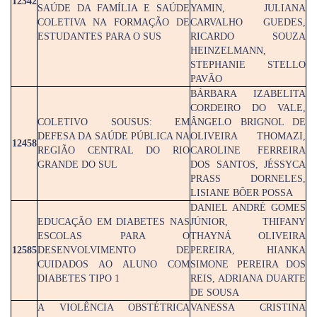
12342
SAÚDE DA FAMÍLIA E SAÚDE
YAMIN, JULIANA
COLETIVA NA FORMAÇÃO DE
CARVALHO GUEDES,
ESTUDANTES PARA O SUS
RICARDO SOUZA
HEINZELMANN,
STEPHANIE STELLO
PAVÃO
BÁRBARA IZABELITA
CORDEIRO DO VALE,
COLETIVO SOUSUS: EM
ÂNGELO BRIGNOL DE
DEFESA DA SAÚDE PÚBLICA NA
OLIVEIRA THOMAZI,
12458
REGIÃO CENTRAL DO RIO
CAROLINE FERREIRA
GRANDE DO SUL
DOS SANTOS, JÉSSYCA
PRASS DORNELES,
LISIANE BÔER POSSA
DANIEL ANDRÉ GOMES
EDUCAÇÃO EM DIABETES NAS
JÚNIOR, THIFANY
ESCOLAS PARA O
THAYNÁ OLIVEIRA
12585
DESENVOLVIMENTO DE
PEREIRA, HIANKA
CUIDADOS AO ALUNO COM
SIMONE PEREIRA DOS
DIABETES TIPO 1
REIS, ADRIANA DUARTE
DE SOUSA
A VIOLÊNCIA OBSTÉTRICA
VANESSA CRISTINA