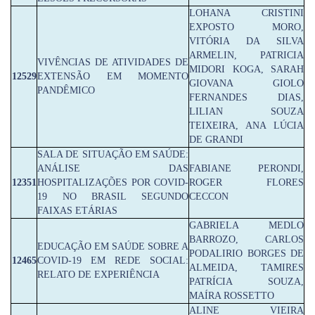
LOHANA CRISTINI
EXPOSTO MORO,
VITÓRIA DA SILVA
ARMELIN, PATRICIA
VIVÊNCIAS DE ATIVIDADES DE
MIDORI KOGA, SARAH
12529
EXTENSÃO EM MOMENTO
GIOVANA GIOLO
PANDÊMICO
FERNANDES DIAS,
LILIAN SOUZA
TEIXEIRA, ANA LÚCIA
DE GRANDI
SALA DE SITUAÇÃO EM SAÚDE:
ANÁLISE DAS
FABIANE PERONDI,
12351
HOSPITALIZAÇÕES POR COVID-
ROGER FLORES
19 NO BRASIL SEGUNDO
CECCON
FAIXAS ETÁRIAS
GABRIELA MEDLO
BARROZO, CARLOS
EDUCAÇÃO EM SAÚDE SOBRE A
PODALIRIO BORGES DE
12465
COVID-19 EM REDE SOCIAL:
ALMEIDA, TAMIRES
RELATO DE EXPERIÊNCIA
PATRÍCIA SOUZA,
MAÍRA ROSSETTO
ALINE VIEIRA