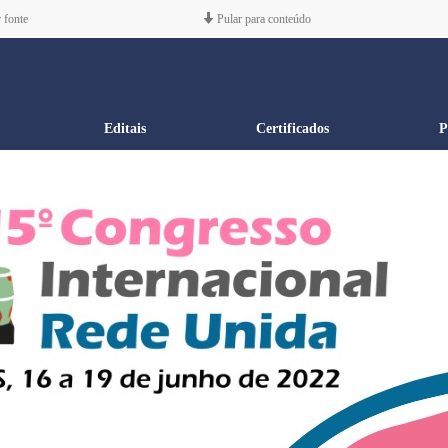
 fonte
Pular para conteúdo
Editais
Certificados
P