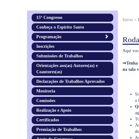
15º Congresso
Início >
Conheça o Espírito Santo
Programação
Roda
Inscrições
Aqui você
Submissões de Trabalhos
⇒Tenha e
Orientações aos(as) Autores(as) e
na sala v
Coautores(as)
Declarações de Trabalhos Aprovados
Monitoria
So
a 
Comissões
Qu
Realização e Apoio
ag
To
Certificados
As
Premiação de Trabalhos
do
As