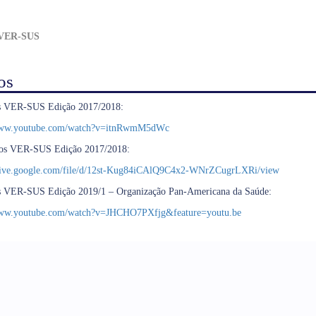
VER-SUS
os
s VER-SUS Edição 2017/2018:
/www.youtube.com/watch?v=itnRwmM5dWc
os VER-SUS Edição 2017/2018:
drive.google.com/file/d/12st-Kug84iCAlQ9C4x2-WNrZCugrLXRi/view
s VER-SUS Edição 2019/1 – Organização Pan-Americana da Saúde:
www.youtube.com/watch?v=JHCHO7PXfjg&feature=youtu.be