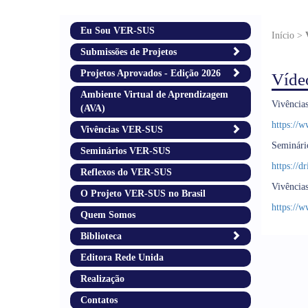
Eu Sou VER-SUS
Início >
Submissões de Projetos
Projetos Aprovados - Edição 2026
Víde
Ambiente Virtual de Aprendizagem
Vivência
(AVA)
https:/
Vivências VER-SUS
Seminári
Seminários VER-SUS
https://
Reflexos do VER-SUS
Vivência
O Projeto VER-SUS no Brasil
https://
Quem Somos
Biblioteca
Editora Rede Unida
Realização
Contatos