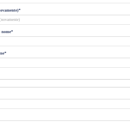
novamente)
*
o nome
*
me
*