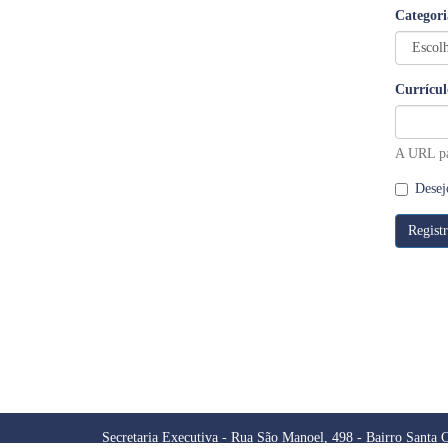
Categori
Currícul
A URL par
Desej
Secretaria Executiva - Rua São Manoel, 498 - Bairro Santa C