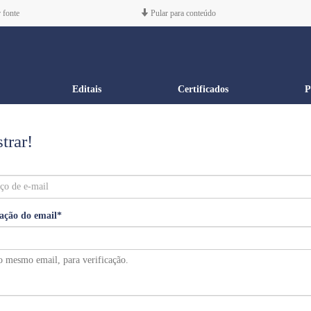
 fonte
Pular para conteúdo
Editais
Certificados
P
trar!
ação do email
*
o mesmo email, para verificação.