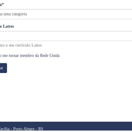
a
*
o Lattes
a o seu currículo Lattes
o me tornar membro da Rede Unida
ecília - Porto Alegre - RS