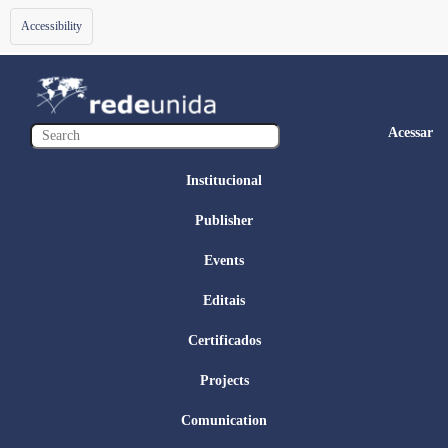
Toggle
Accessibility
navigation
Acessar
Institucional
Publisher
Events
Editais
Certificados
Projects
Comunication