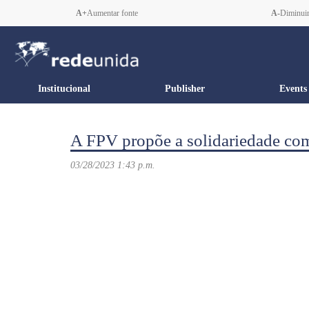
A+
Aumentar fonte
A-
Diminuir
Institucional
Publisher
Events
A FPV propõe a solidariedade como
03/28/2023 1:43 p.m.