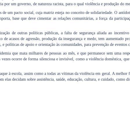
cia por um governo, de natureza racista, para o qual violência e produção do m
es de um pacto social, cuja matriz esteja no conceito de solidariedade. O antíd
omporta, base que deve cimentar as relações comunitárias, a força da participa
zação de outras políticas públicas, a falta de segurança aliada ao incenti
to de acasos de agressão, produção da insegurança e medo, tem aumentado pro
, e políticas de apoio e orientação às comunidades, para prevenção de eventos 
pidemia que mata milhares de pessoas ao mês, e que permanece sem uma respost
s vezes ocorre de forma silenciosa e invisível, como a violência doméstica, que 
taque à escola, assim como a todas as vítimas da violência em geral. A melhor 
m elas decidam sobre assistência, saúde, educação, cultura, e cuidado, como di