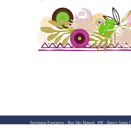
Secretaria Executiva - Rua São Manoel, 498 - Bairro Santa C