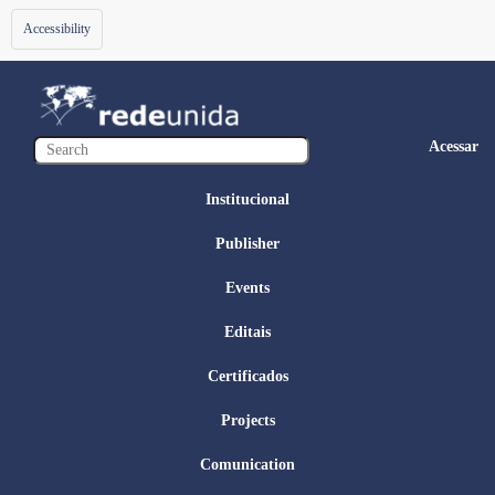
Toggle
Accessibility
navigation
Acessar
Institucional
Publisher
Events
Editais
Certificados
Projects
Comunication