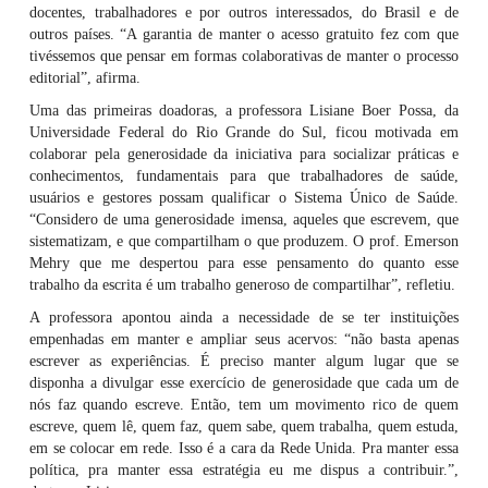
docentes, trabalhadores e por outros interessados, do Brasil e de
outros países. “A garantia de manter o acesso gratuito fez com que
tivéssemos que pensar em formas colaborativas de manter o processo
editorial”, afirma.
Uma das primeiras doadoras, a professora Lisiane Boer Possa, da
Universidade Federal do Rio Grande do Sul, ficou motivada em
colaborar pela generosidade da iniciativa para socializar práticas e
conhecimentos, fundamentais para que trabalhadores de saúde,
usuários e gestores possam qualificar o Sistema Único de Saúde.
“Considero de uma generosidade imensa, aqueles que escrevem, que
sistematizam, e que compartilham o que produzem. O prof. Emerson
Mehry que me despertou para esse pensamento do quanto esse
trabalho da escrita é um trabalho generoso de compartilhar”, refletiu.
A professora apontou ainda a necessidade de se ter instituições
empenhadas em manter e ampliar seus acervos: “não basta apenas
escrever as experiências. É preciso manter algum lugar que se
disponha a divulgar esse exercício de generosidade que cada um de
nós faz quando escreve. Então, tem um movimento rico de quem
escreve, quem lê, quem faz, quem sabe, quem trabalha, quem estuda,
em se colocar em rede. Isso é a cara da Rede Unida. Pra manter essa
política, pra manter essa estratégia eu me dispus a contribuir.”,