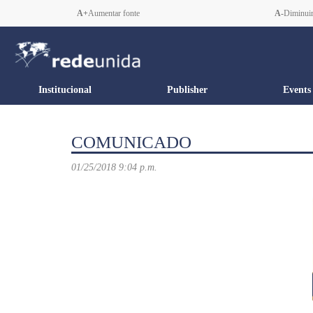
A+
Aumentar fonte
A-
Diminuir
Institucional
Publisher
Events
COMUNICADO
01/25/2018 9:04 p.m.