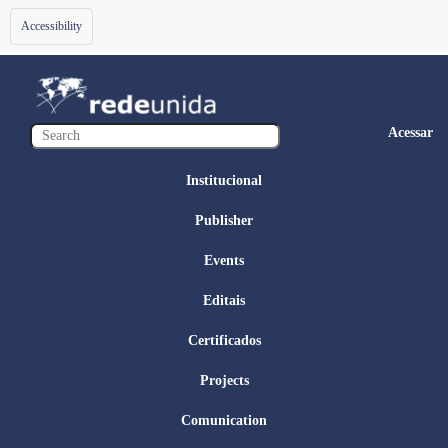
Toggle
Accessibility
navigation
Acessar
Institucional
Publisher
Events
Editais
Certificados
Projects
Comunication